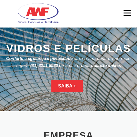
Skip
to
Menu
content
VIDROS E PELÍCULAS
Conforto, segurança e privacidade
para a sua casa ou negócio
Ligue:
(81) 3251-8530
ou solicite uma
cotação online.
SAIBA +
EMPRESA