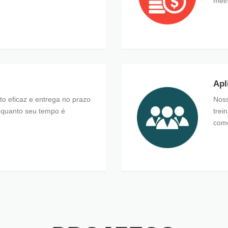
melh
Apl
 eficaz e entrega no prazo
Noss
quanto seu tempo é
trei
como