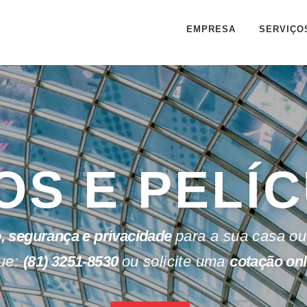
EMPRESA
SERVIÇO
OS E PELÍ
, segurança e privacidade
para a sua casa ou
ue:
(81) 3251-8530
ou solicite uma
cotação onl