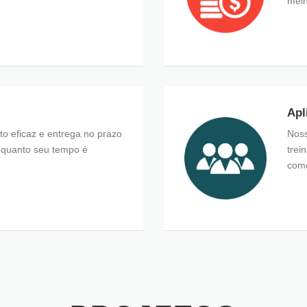
melh
Apl
 eficaz e entrega no prazo
Noss
quanto seu tempo é
trei
como