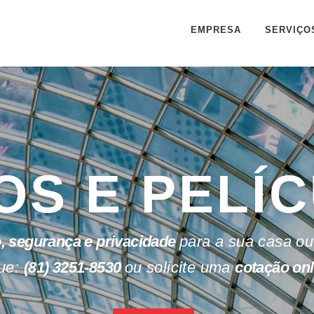
EMPRESA
SERVIÇO
OS E PELÍ
, segurança e privacidade
para a sua casa ou
ue:
(81) 3251-8530
ou solicite uma
cotação onl