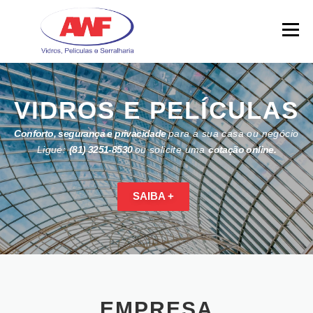
Skip
to
Menu
content
VIDROS E PELÍCULAS
Conforto, segurança e privacidade
para a sua casa ou negócio
Ligue:
(81) 3251-8530
ou solicite uma
cotação online.
SAIBA +
EMPRESA