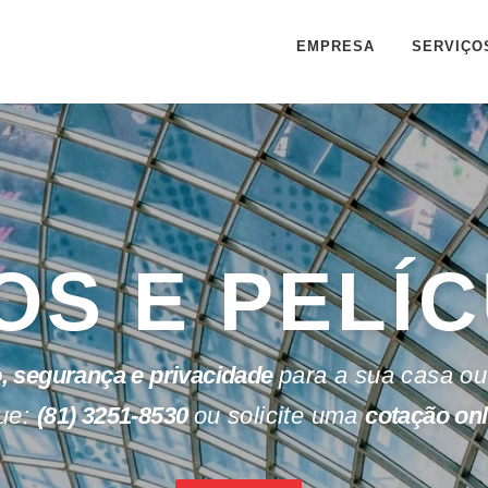
EMPRESA
SERVIÇO
OS E PELÍ
, segurança e privacidade
para a sua casa ou
ue:
(81) 3251-8530
ou solicite uma
cotação onl