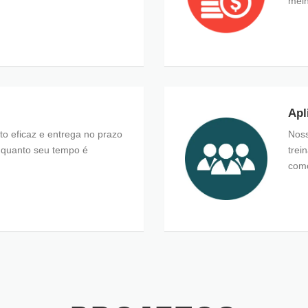
melh
Apl
 eficaz e entrega no prazo
Noss
quanto seu tempo é
trei
como