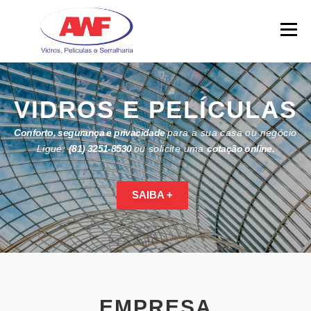
Skip
to
Menu
content
VIDROS E PELÍCULAS
Conforto, segurança e privacidade
para a sua casa ou negócio
Ligue:
(81) 3251-8530
ou solicite uma
cotação online.
SAIBA +
EMPRESA